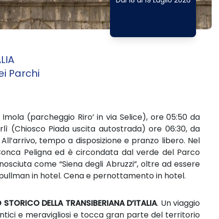
Dal 18 al 19 Luglio 2026
LIA
ei Parchi
Imola (parcheggio Riro’ in via Selice), ore 05:50 da
rlì (Chiosco Piada uscita autostrada) ore 06:30, da
. All’arrivo, tempo a disposizione e pranzo libero. Nel
a Conca Peligna ed è circondata dal verde del Parco
onosciuta come “Siena degli Abruzzi”, oltre ad essere
in pullman in hotel. Cena e pernottamento in hotel.
 STORICO DELLA TRANSIBERIANA D’ITALIA
. Un viaggio
tici e meravigliosi e tocca gran parte del territorio