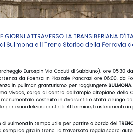
E GIORNI ATTRAVERSO LA TRANSIBERIANA D'ITA
 di Sulmona e il Treno Storico della Ferrovia d
cheggio Eurospin Via Caduti di Sabbiuno), ore 05:30 da 
artenza da Faenza in Piazzale Pancrazi ore 06:00, da Fo
enza in pullman granturismo per raggiungere
SULMONA
ile ma vivace, sorge al centro dell’ampio altopiano dell
 monumentale costruito in diversi stili è stata a lungo c
le per i suoi deliziosi confetti. Al termine, trasferimento 
e di Sulmona in tempo utile per partire a bordo del
TRENO
a semplice gita in treno: la traversata regala scorci auten