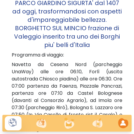
PARCO GIARDINO SIGURTA' dal 1407
ad oggi, trasformandosi con aspetti
d'impareggiabile bellezza.
BORGHETTO SUL MINCIO frazione di
Valeggio inserito tra uno dei Borghi
piu' belli d'Italia
Programma di viaggio:
Navetta da Cesena Nord (parcheggio
UnaWay) alle ore 06:10, Forlì (uscita
autostrada Chiosco piadina) alle ore 06:30. Ore
07:00 partenza da Faenza, Piazzale Pancrazi,
partenza ore 07:10 da Castel Bolognese
(davanti al Consorzio Agrario), ad Imola ore
07:30 (parcheggio Rirò), Bologna S. Lazzaro ore
07:50 (In Via Caselle di fronte rist il Casale) e
proseguimento per raggiungere il Parco
Giardino Sigurtà.