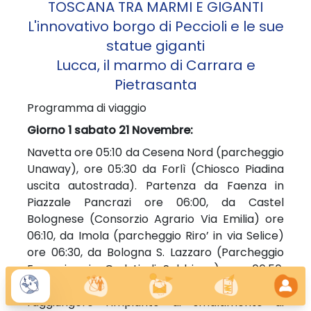
TOSCANA TRA MARMI E GIGANTI
L'innovativo borgo di Peccioli e le sue
statue giganti
Lucca, il marmo di Carrara e
Pietrasanta
Programma di viaggio
Giorno 1 sabato 21 Novembre:
Navetta ore 05:10 da Cesena Nord (parcheggio
Unaway), ore 05:30 da Forlì (Chiosco Piadina
uscita autostrada). Partenza da Faenza in
Piazzale Pancrazi ore 06:00, da Castel
Bolognese (Consorzio Agrario Via Emilia) ore
06:10, da Imola (parcheggio Riro’ in via Selice)
ore 06:30, da Bologna S. Lazzaro (Parcheggio
Eurospin, via Caduti di Sabbiuno) ore 06.50.
Partenza in pullman granturismo per
raggiungere l’impianto di smaltimento di